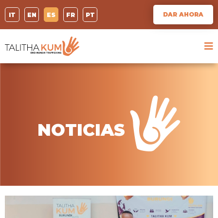
DAR AHORA
IT
EN
ES
FR
PT
NOTICIAS