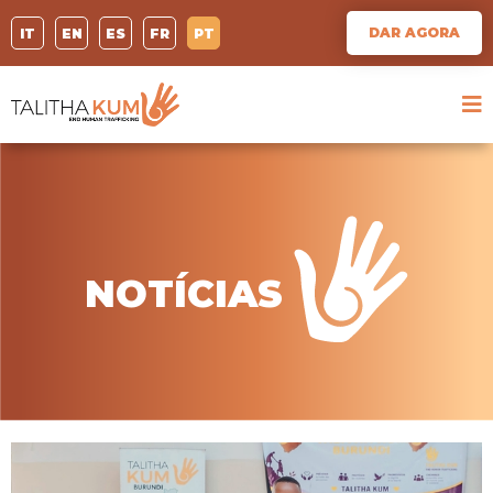
DAR AGORA
IT
EN
ES
FR
PT
NOTÍCIAS