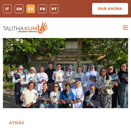
DAR AHORA
IT
EN
ES
FR
PT
ATRÁS