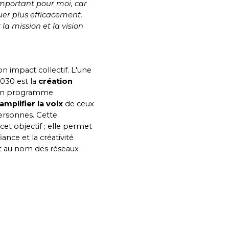
 important pour moi, car
uer plus efficacement.
a mission et la vision
n impact collectif. L'une
2030 est la
création
un programme
amplifier la voix
de ceux
personnes. Cette
et objectif ; elle permet
nce et la créativité
t au nom des réseaux