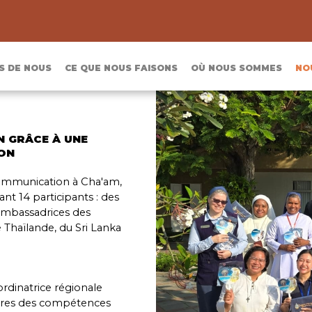
S DE NOUS
CE QUE NOUS FAISONS
OÙ NOUS SOMMES
NO
N GRÂCE À UNE
ON
ommunication à Cha'am,
nt 14 participants : des
 ambassadrices des
 Thaïlande, du Sri Lanka
ordinatrice régionale
mbres des compétences