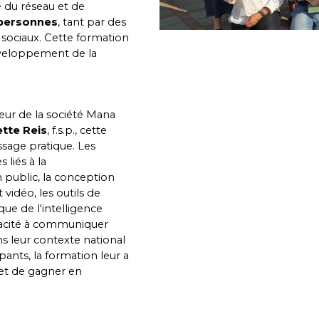
é du réseau et de
s personnes
, tant par des
ux sociaux. Cette formation
veloppement de la
teur de la société Mana
ette Reis
, f.s.p., cette
ssage pratique. Les
 liés à la
public, la conception
vidéo, les outils de
que de l'intelligence
capacité à communiquer
s leur contexte national
ants, la formation leur a
et de gagner en