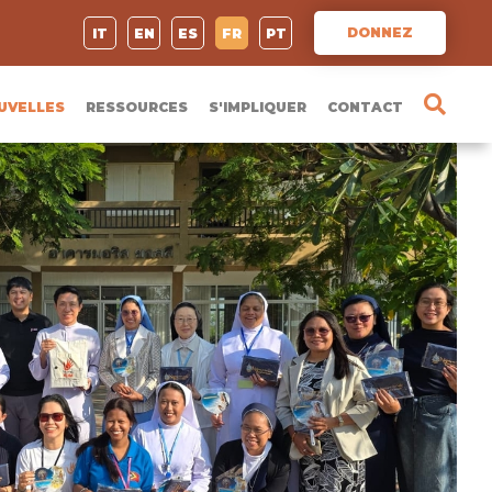
DONNEZ
IT
EN
ES
FR
PT
UVELLES
RESSOURCES
S'IMPLIQUER
CONTACT