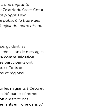
suis une migrante
r Zelatrix du Sacré-Cœur
coup appris sur
le public à la traite des
à rejoindre notre réseau
ue, guidant les
 la rédaction de messages
 de communication
les participants ont
ux efforts de
l et régional.
our les migrants à Cebu et
a été particulièrement
ion
à la traite des
 enfants en ligne dans 57