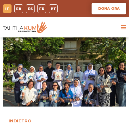
DONA ORA
IT
EN
ES
FR
PT
INDIETRO