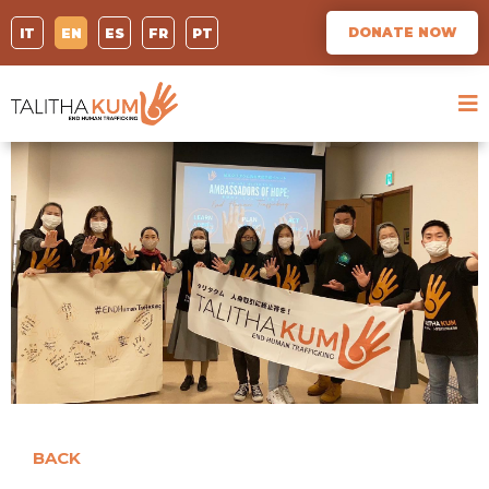
DONATE NOW
IT
EN
ES
FR
PT
BACK