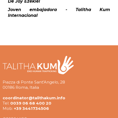
De Joy Ezekiel
Joven embajadora - Talitha Kum
Internacional
Piazza di Ponte Sant'Angelo, 28
00186 Roma, Italia
coordinator@talithakum.info
Tel:
0039 06 68 400 20
Mob:
+39 3441734506