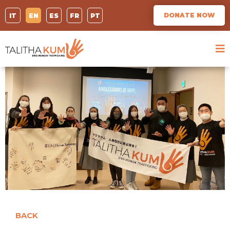
DONATE NOW
IT
EN
ES
FR
PT
BACK