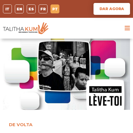
DAR AGORA
IT
EN
ES
FR
PT
DE VOLTA