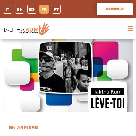
DONNEZ
IT
EN
ES
FR
PT
EN ARRIÈRE