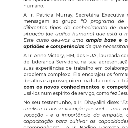
humano.
A Ir. Patricia Murray, Secretária Executiva
mensagem ao grupo: "
O programa de f
diferentes tipos de conhecimento de q
situação (de trafico humano) que está a m
Este curso deu-vos uma
ampla base e o
aptidões e competências
de que necessita
A Ir. Anne Victory, HM, dos EUA, laureada 
de Liderança Servidora, na sua apresentaç
suas experiências de trabalho em colaboraç
problema complexo. Ela encorajou os forma
desafios e a prosseguirem na luta contra o tr
com os novos conhecimentos e competê
usá-los num espírito de serviço, como fez Jesu
No seu testemunho, a Ir. Dhayalini disse: "
Es
analisar a nossa vocação pessoal - uma 
vocação - e a importância da empatia, 
capacitação para cultivar as capacidade
acompanham
". A Ir. Nadine Rasmata par