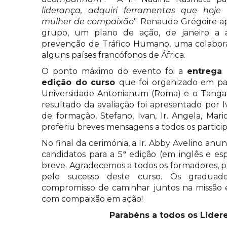
liderança, adquiri ferramentas que ho
mulher de compaixão
". Renaude Grégoire a
grupo, um plano de ação, de janeiro a a
prevenção de Tráfico Humano, uma colabor
alguns países francófonos de África.
O ponto máximo do evento foi a
entrega 
edição do curso
que foi organizado em par
Universidade Antonianum (Roma) e o Tangaz
resultado da avaliação foi apresentado por 
de formação, Stefano, Ivan, Ir. Angela, Mario
proferiu breves mensagens a todos os partici
No final da cerimónia, a Ir. Abby Avelino anu
candidatos para a 5ª edição (em inglês e e
breve. Agradecemos a todos os formadores, pa
pelo sucesso deste curso. Os gradua
compromisso de caminhar juntos na missão 
com compaixão em ação!
Parabéns a todos os Líder