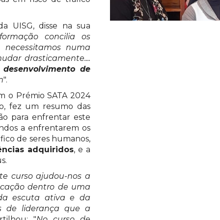
 da UISG, disse na sua
ormação concilia os
ue necessitamos numa
udar drasticamente....
 desenvolvimento de
m
".
com o Prémio SATA 2024
ão, fez um resumo das
ão para enfrentar este
ndos a enfrentarem os
áfico de seres humanos,
ncias adquiridos
, e a
s.
te curso ajudou-nos a
vocação dentro de uma
da escuta ativa e da
s de liderança que a
tilhou: "
No curso de