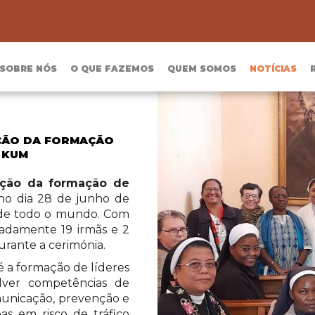
SOBRE NÓS
O QUE FAZEMOS
QUEM SOMOS
NOTÍCIAS
IÇÃO DA FORMAÇÃO
 KUM
ição da formação de
no dia 28 de junho de
s de todo o mundo. Com
meadamente 19 irmãs e 2
urante a cerimónia.
é a formação de líderes
lver competências de
municação, prevenção e
s em risco de tráfico