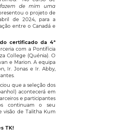
je fazem de mim uma
presentou o projeto de
bril de 2024, para a
ação entre o Canadá e
do certificado da 4ª
ceria com a Pontifícia
a College (Quénia). O
Ivan e Marion. A equipa
n, Ir. Jonas e Ir. Abby,
pantes.
nciou que a seleção dos
spanhol) acontecerá em
rceiros e participantes
dos continuam o seu
e visão de Talitha Kum
es TK!