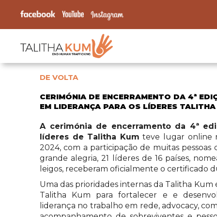
DE VOLTA
CERIMÓNIA DE ENCERRAMENTO DA 4ª ED
EM LIDERANÇA PARA OS LÍDERES TALITHA
A cerimónia de encerramento da 4ª ed
líderes de Talitha Kum
teve lugar online 
2024, com a participação de muitas pessoa
grande alegria, 21 líderes de 16 países, no
leigos, receberam oficialmente o certificado d
Uma das prioridades internas da Talitha Kum 
Talitha Kum para fortalecer e e desenvo
liderança no trabalho em rede, advocacy, co
acompanhamento de sobreviventes e pessoa