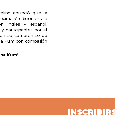
velino anunció que la
róxima 5ª edición estará
en inglés y español.
y participantes por el
núan su compromiso de
itha Kum con compasión
itha Kum!
INSCRIBIR