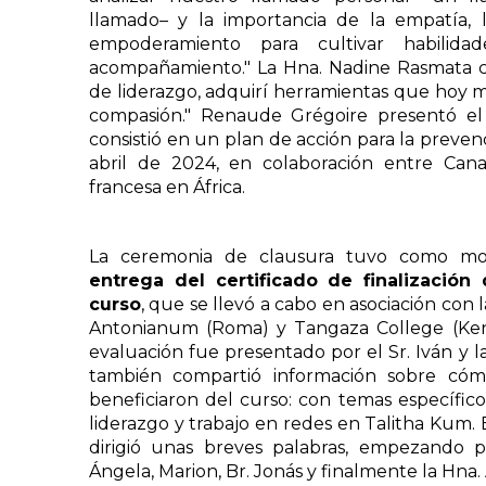
llamado– y la importancia de la empatía, 
empoderamiento para cultivar habilida
acompañamiento." La Hna. Nadine Rasmata c
de liderazgo, adquirí herramientas que hoy
compasión." Renaude Grégoire presentó e
consistió en un plan de acción para la preve
abril de 2024, en colaboración entre Can
francesa en África.
La ceremonia de clausura tuvo como mome
entrega del certificado de finalización
curso
, que se llevó a cabo en asociación con l
Antonianum (Roma) y Tangaza College (Keni
evaluación fue presentado por el Sr. Iván y la 
también compartió información sobre cómo
beneficiaron del curso: con temas específic
liderazgo y trabajo en redes en Talitha Kum.
dirigió unas breves palabras, empezando p
Ángela, Marion, Br. Jonás y finalmente la Hna.