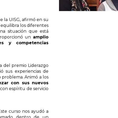
de la UISG, afirmó en su
quilibra los diferentes
na situación que está
 proporcionó un
amplio
des y competencias
a del premio Liderazgo
ió sus experiencias de
o problema. Animó a los
nzar con sus nuevos
s con espíritu de servicio
"Este curso nos ayudó a
llamado dentro de un