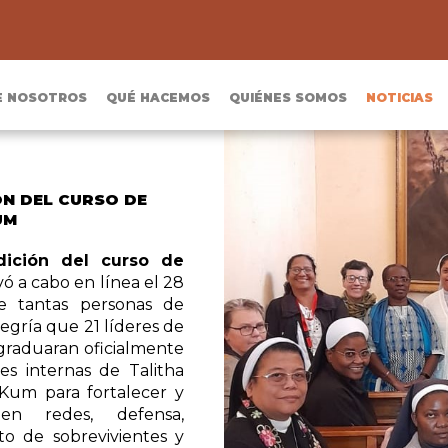
E NOSOTROS
QUÉ HACEMOS
QUIÉNES SOMOS
NOTICIAS
ÓN DEL CURSO DE
UM
dición del curso de
vó a cabo en línea el 28
de tantas personas de
egría que 21 líderes de
e graduaran oficialmente
es internas de Talitha
 Kum para fortalecer y
 en redes, defensa,
o de sobrevivientes y