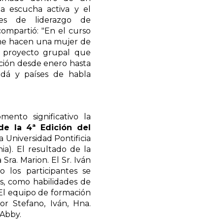
la escucha activa y el
des de liderazgo de
ompartió: "En el curso
 me hacen una mujer de
l proyecto grupal que
nción desde enero hasta
adá y países de habla
nto significativo la
 de la 4ª Edición del
a Universidad Pontificia
a). El resultado de la
Sra. Marion. El Sr. Iván
 los participantes se
os, como habilidades de
 El equipo de formación
or Stefano, Iván, Hna.
 Abby.