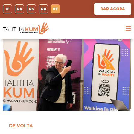
DAR AGORA
IT
EN
ES
FR
PT
DE VOLTA