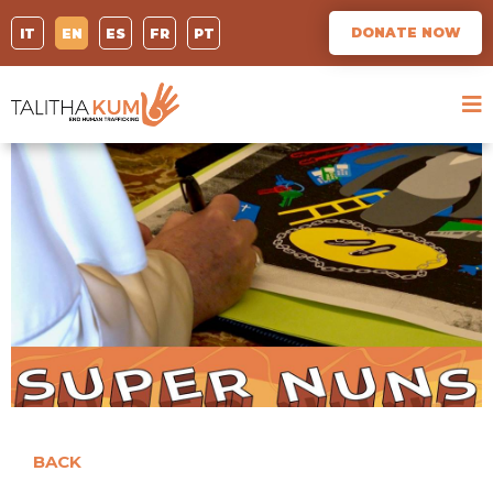
DONATE NOW
IT
EN
ES
FR
PT
BACK