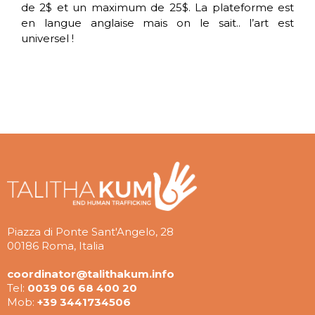
de 2$ et un maximum de 25$. La plateforme est
en langue anglaise mais on le sait.. l’art est
universel !
Piazza di Ponte Sant'Angelo, 28
00186 Roma, Italia
coordinator@talithakum.info
Tel:
0039 06 68 400 20
Mob:
+39 3441734506