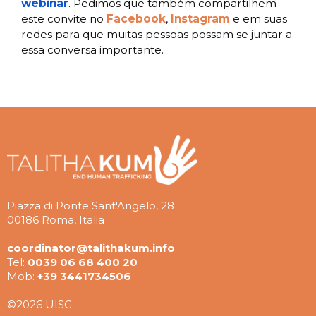
webinar
. Pedimos que também compartilhem
este convite no
Facebook
,
Instagram
e em suas
redes para que muitas pessoas possam se juntar a
essa conversa importante.
Piazza di Ponte Sant'Angelo, 28
00186 Roma, Italia
coordinator@talithakum.info
Tel:
0039 06 68 400 20
Mob:
+39 3441734506
©2026 UISG