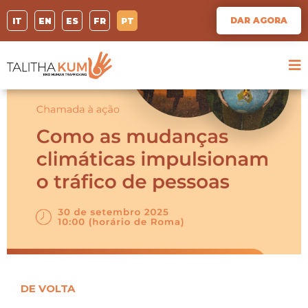
DAR AGORA
IT
EN
ES
FR
PT
DE VOLTA