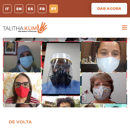
DAR AGORA
IT
EN
ES
FR
PT
DE VOLTA