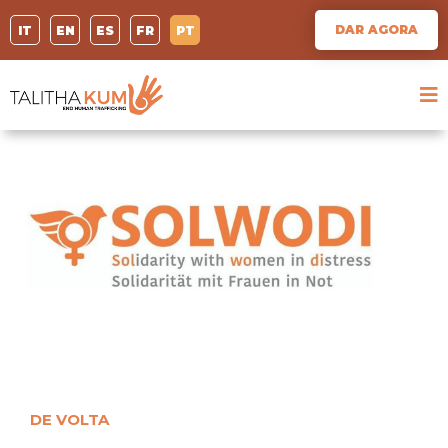
DAR AGORA
IT
EN
ES
FR
PT
DE VOLTA