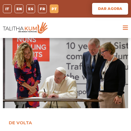
DAR AGORA
IT
EN
ES
FR
PT
DE VOLTA