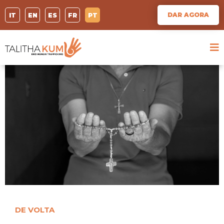
DAR AGORA
IT
EN
ES
FR
PT
DE VOLTA