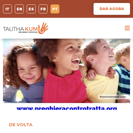
DAR AGORA
IT
EN
ES
FR
PT
DE VOLTA