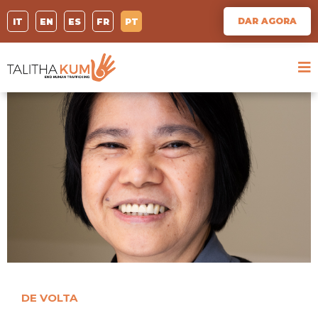
DAR AGORA
IT
EN
ES
FR
PT
DE VOLTA