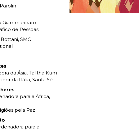
 Parolin
zia Giammarinaro
áfico de Pessoas
a Bottani, SMC
tional
tes
ora da Ásia, Talitha Kum
dor da Itália, Santa Sé
lheres
nadora para a África,
ligiões pela Paz
ão
ordenadora para a