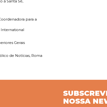
o à Santa Sé,
Coordenadora para a
 International
eriores Gerais
tólico de Notícias, Roma
SUBSCREV
NOSSA NE