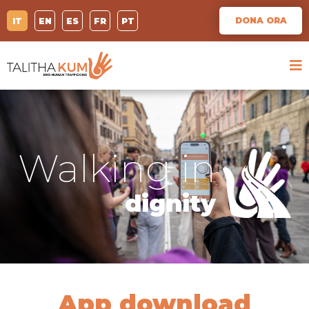
DONA ORA
IT
EN
ES
FR
PT
Walking in
dignity
App download