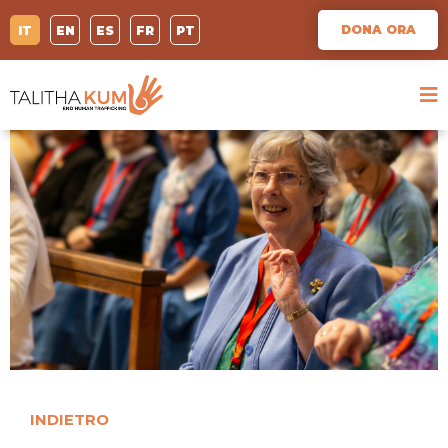
DONA ORA
IT
EN
ES
FR
PT
INDIETRO