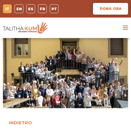
DONA ORA
IT
EN
ES
FR
PT
INDIETRO