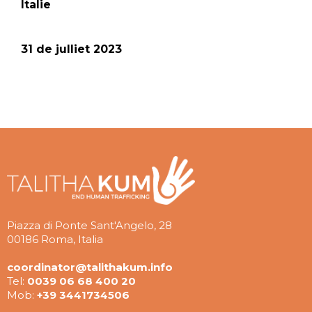
Italie
31 de julliet 2023
Piazza di Ponte Sant'Angelo, 28
00186 Roma, Italia
coordinator@talithakum.info
Tel:
0039 06 68 400 20
Mob:
+39 3441734506