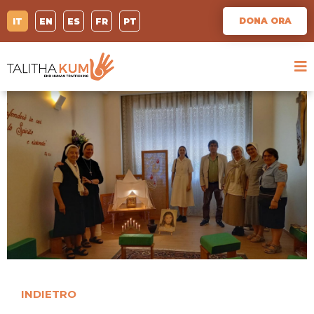
DONA ORA
IT
EN
ES
FR
PT
INDIETRO