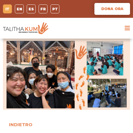
DONA ORA
IT
EN
ES
FR
PT
INDIETRO