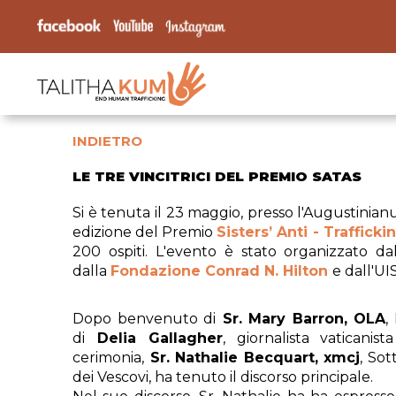
INDIETRO
LE TRE VINCITRICI DEL PREMIO SATAS
Si è tenuta il 23 maggio, presso l'Augustinia
edizione del Premio
Sisters’ Anti - Trafficki
200 ospiti. L'evento è stato organizzato da
dalla
Fondazione Conrad N. Hilton
e dall'UI
Dopo benvenuto di
Sr. Mary Barron, OLA
,
di
Delia Gallagher
, giornalista vaticanis
cerimonia,
Sr. Nathalie Becquart, xmcj
, Sot
dei Vescovi, ha tenuto il discorso principale.