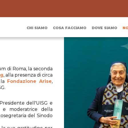
CHI SIAMO
COSA FACCIAMO
DOVE SIAMO
NO
num di Roma, la seconda
ng
, alla presenza di circa
lla
Fondazione Arise
,
SG.
 Presidente dell'UISG e
ta e moderatrice della
tosegretaria del Sinodo