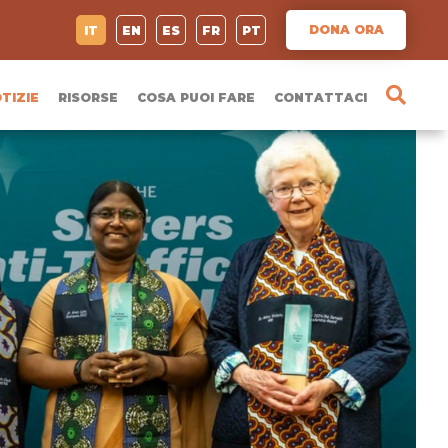
DONA ORA
IT
EN
ES
FR
PT
TIZIE
RISORSE
COSA PUOI FARE
CONTATTACI