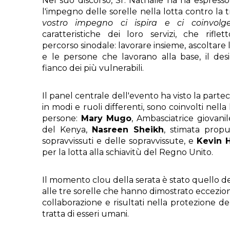
Nel suo discorso, Sr. Nathalie ha ha espresso
l'impegno delle sorelle nella lotta contro la t
vostro impegno ci ispira e ci coinvolge
caratteristiche dei loro servizi, che rifle
percorso sinodale: lavorare insieme, ascoltare le
e le persone che lavorano alla base, il des
fianco dei più vulnerabili.
Il panel centrale dell'evento ha visto la partec
in modi e ruoli differenti, sono coinvolti nella 
persone:
Mary Mugo
, Ambasciatrice giovanile
del Kenya,
Nasreen Sheikh
, stimata propug
sopravvissuti e delle sopravvissute, e
Kevin 
per la lotta alla schiavitù del Regno Unito.
Il momento clou della serata è stato quello d
alle tre sorelle che hanno dimostrato ecceziona
collaborazione e risultati nella protezione d
tratta di esseri umani.