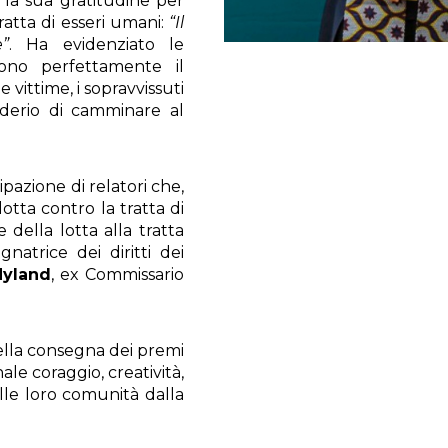
 la sua gratitudine per
ratta di esseri umani:
“Il
”
. Ha evidenziato le
ttono perfettamente il
 vittime, i sopravvissuti
iderio di camminare al
ipazione di relatori che,
lotta contro la tratta di
 della lotta alla tratta
natrice dei diritti dei
Hyland
, ex Commissario
ella consegna dei premi
le coraggio, creatività,
elle loro comunità dalla