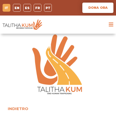
DONA ORA
IT
EN
ES
FR
PT
INDIETRO