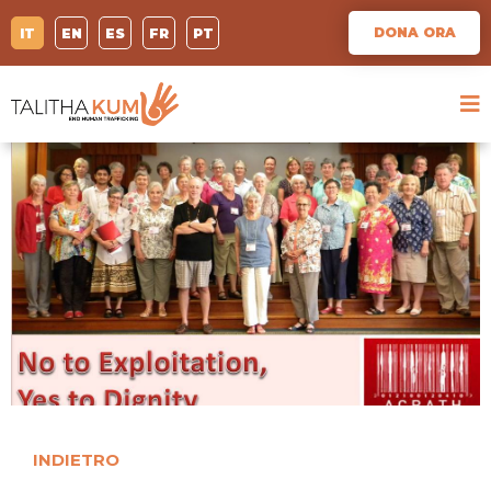
DONA ORA
IT
EN
ES
FR
PT
INDIETRO