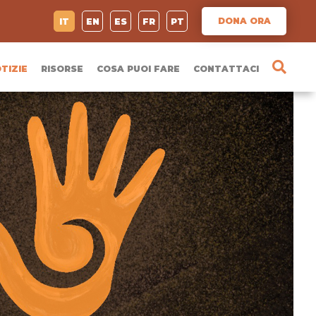
DONA ORA
IT
EN
ES
FR
PT
TIZIE
RISORSE
COSA PUOI FARE
CONTATTACI