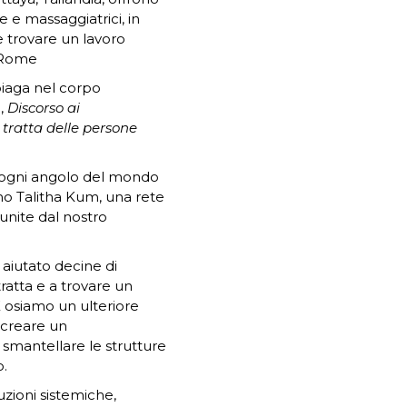
 e massaggiatrici, in
e trovare un lavoro
mRome
 piaga nel corpo
,
Discorso ai
 tratta delle persone
 ogni angolo del mondo
amo Talitha Kum, una rete
 unite dal nostro
 aiutato decine di
tratta e a trovare un
 E osiamo un ulteriore
 creare un
smantellare le strutture
o.
uzioni sistemiche,