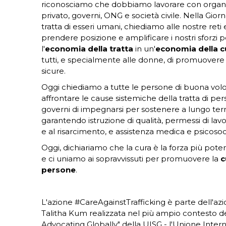
riconosciamo che dobbiamo lavorare con organiz
privato, governi, ONG e società civile. Nella Gio
tratta di esseri umani, chiediamo alle nostre reti e
prendere posizione e amplificare i nostri sforzi 
l'
economia della tratta
in un'
economia della 
tutti, e specialmente alle donne, di promuovere
sicure.
Oggi chiediamo a tutte le persone di buona volon
affrontare le cause sistemiche della tratta di pe
governi di impegnarsi per sostenere a lungo term
garantendo istruzione di qualità, permessi di lavor
e al risarcimento, e assistenza medica e psicosoc
Oggi, dichiariamo che la cura è la forza più pot
e ci uniamo ai sopravvissuti per promuovere la
c
persone
.
L'azione #CareAgainstTrafficking è parte dell'az
Talitha Kum realizzata nel più ampio contesto dell'
Advocating Globally" della UISG - l'Unione Intern