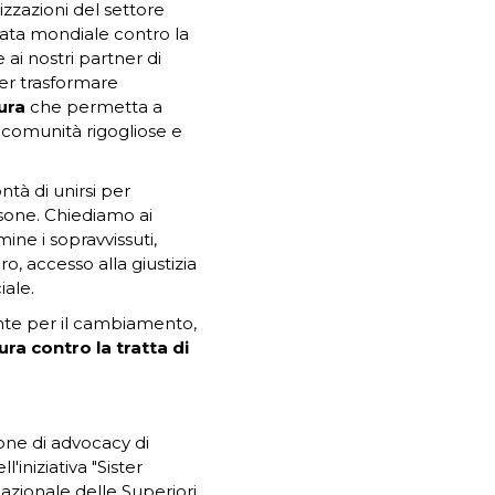
zazioni del settore
rnata mondiale contro la
 ai nostri partner di
per trasformare
cura
che permetta a
 comunità rigogliose e
tà di unirsi per
rsone. Chiediamo ai
ine i sopravvissuti,
o, accesso alla giustizia
iale.
ente per il cambiamento,
ura contro la tratta di
ione di advocacy di
iniziativa "Sister
azionale delle Superiori