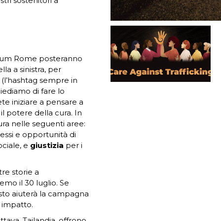
tri sostenitori a
ha Kum Rome posteranno
a a sinistra, per
g
(l’hashtag sempre in
iediamo di fare lo
ete iniziare a pensare a
il potere della cura. In
cura nelle seguenti aree:
essi e opportunità di
ciale, e
giustizia
per i
tre storie a
o il 30 luglio. Se
uesto aiuterà la campagna
 impatto.
ttaya, Tailandia, offrono