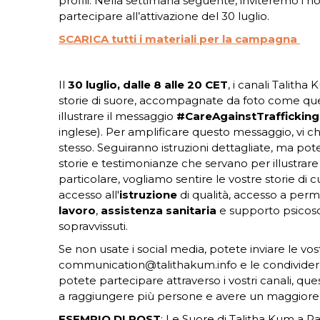
profili. Nella settimana seguente, inviteremo i nos
partecipare all’attivazione del 30 luglio.
SCARICA tutti i materiali per la campagna
Il
30 luglio, dalle 8 alle 20 CET
, i canali Talit
storie di suore, accompagnate da foto come quell
illustrare il messaggio
#CareAgainstTraffickin
inglese). Per amplificare questo messaggio, vi ch
stesso. Seguiranno istruzioni dettagliate, ma pot
storie e testimonianze che servano per illustrare 
particolare, vogliamo sentire le vostre storie di 
accesso all'
istruzione
di qualità, accesso a perm
lavoro
,
assistenza sanitaria
e supporto psicoso
sopravvissuti.
Se non usate i social media, potete inviare le vos
communication@talithakum.info e le condividerem
potete partecipare attraverso i vostri canali, q
a raggiungere più persone e avere un maggiore
ESEMPIO DI POST
: Le Suore di Talitha Kum a Pa