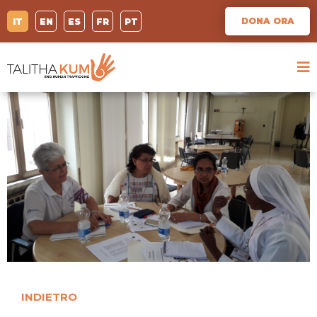
DONA ORA
IT
EN
ES
FR
PT
INDIETRO