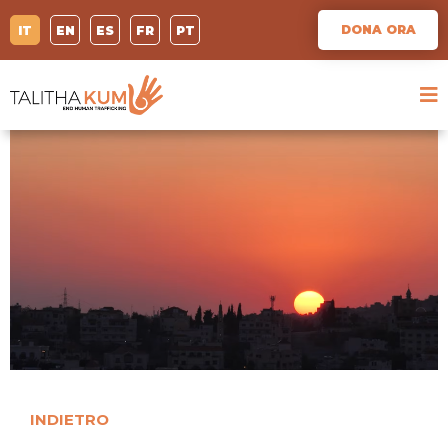
DONA ORA
IT
EN
ES
FR
PT
INDIETRO