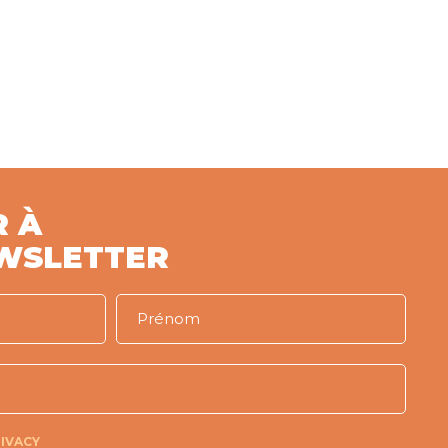
R À
WSLETTER
IVACY