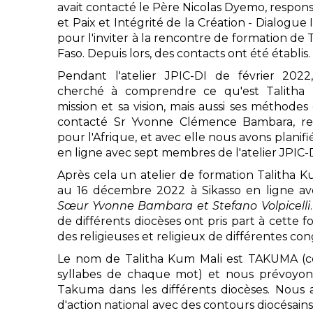
avait contacté le Père Nicolas Dyemo, responsa
et Paix et Intégrité de la Création - Dialogue 
pour l'inviter à la rencontre de formation de
Faso. Depuis lors, des contacts ont été établis.
Pendant l'atelier JPIC-DI de février 202
cherché à comprendre ce qu'est Talitha K
mission et sa vision, mais aussi ses méthodes
contacté Sr Yvonne Clémence Bambara, re
pour l'Afrique, et avec elle nous avons planif
en ligne avec sept membres de l'atelier JPIC-D
Après cela un atelier de formation Talitha 
au 16 décembre 2022 à Sikasso en ligne 
Sœur Yvonne Bambara et Stefano Volpicelli
de différents diocèses ont pris part à cette f
des religieuses et religieux de différentes co
Le nom de Talitha Kum Mali est TAKUMA (
syllabes de chaque mot) et nous prévoyons
Takuma dans les différents diocèses. Nous
d'action national avec des contours diocésains