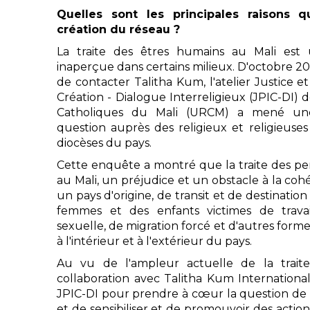
Quelles sont les principales raisons 
création du réseau ?
La traite des êtres humains au Mali est 
inaperçue dans certains milieux. D'octobre 20
de contacter Talitha Kum, l'atelier Justice et
Création - Dialogue Interreligieux (JPIC-DI) 
Catholiques du Mali (URCM) a mené un
question auprès des religieux et religieuses 
diocèses du pays.
Cette enquête a montré que la traite des pe
au Mali, un préjudice et un obstacle à la cohés
un pays d'origine, de transit et de destinati
femmes et des enfants victimes de travail
sexuelle, de migration forcé et d'autres for
à l'intérieur et à l'extérieur du pays.
Au vu de l'ampleur actuelle de la trait
collaboration avec Talitha Kum Internationa
JPIC-DI pour prendre à cœur la question de la
et de sensibiliser et de promouvoir des action