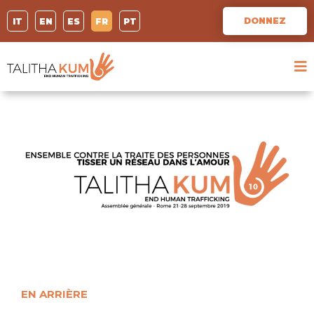
DONNEZ
IT
EN
ES
FR
PT
EN ARRIÈRE