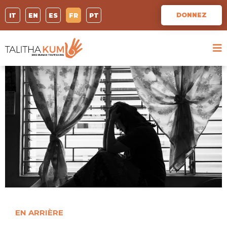
DONNEZ
IT
EN
ES
FR
PT
EN ARRIÈRE