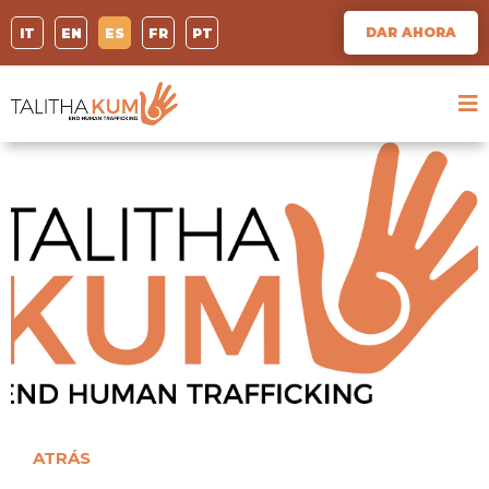
DAR AHORA
IT
EN
ES
FR
PT
ATRÁS