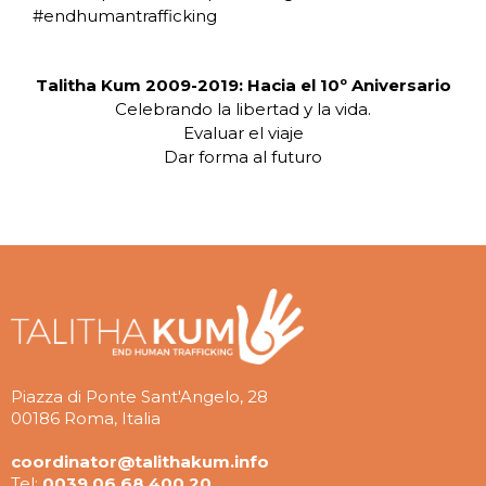
#endhumantrafficking
Talitha Kum 2009-2019: Hacia el 10º Aniversario
Celebrando la libertad y la vida.
Evaluar el viaje
Dar forma al futuro
Piazza di Ponte Sant'Angelo, 28
00186 Roma, Italia
coordinator@talithakum.info
Tel:
0039 06 68 400 20