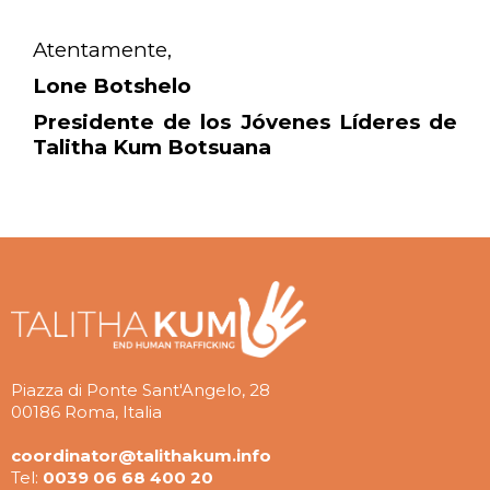
Atentamente,
Lone Botshelo
Presidente de los Jóvenes Líderes de
Talitha Kum Botsuana
Piazza di Ponte Sant'Angelo, 28
00186 Roma, Italia
coordinator@talithakum.info
Tel:
0039 06 68 400 20