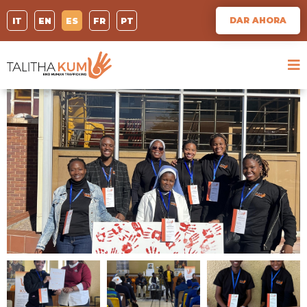
DAR AHORA
IT
EN
ES
FR
PT