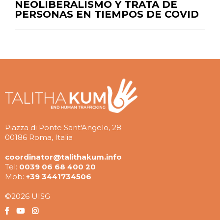
NEOLIBERALISMO Y TRATA DE
PERSONAS EN TIEMPOS DE COVID
Piazza di Ponte Sant'Angelo, 28
00186 Roma, Italia
coordinator@talithakum.info
Tel:
0039 06 68 400 20
Mob:
+39 3441734506
©2026 UISG