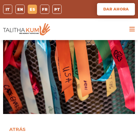
DAR AHORA
IT
EN
ES
FR
PT
ATRÁS