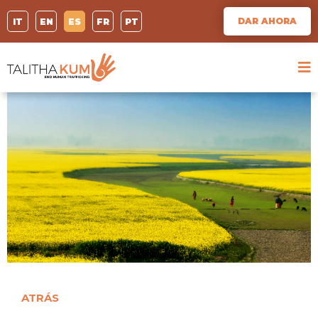
DAR AHORA
IT
EN
ES
FR
PT
ATRÁS