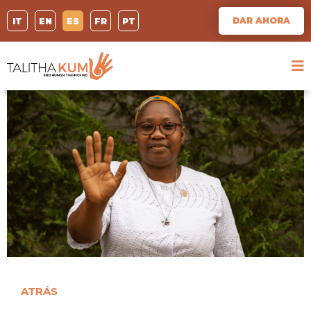
DAR AHORA
IT
EN
ES
FR
PT
ATRÁS