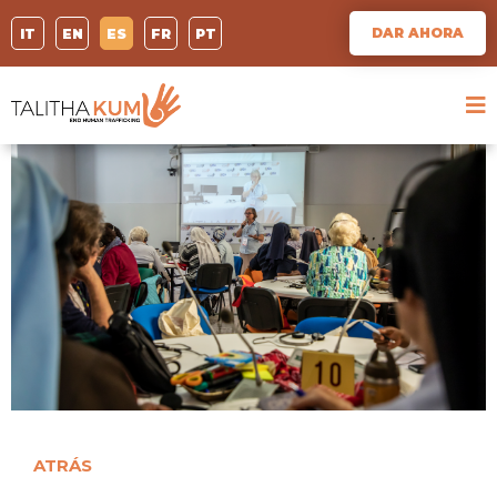
DAR AHORA
IT
EN
ES
FR
PT
ATRÁS