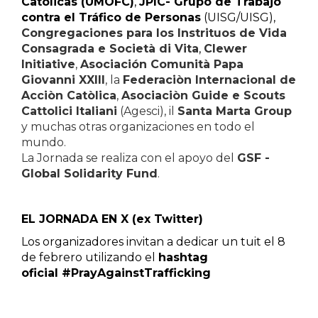
Católicas (UMOFC)
,
JPIC- Grupo de Trabajo
contra el Tráfico de Personas
(UISG/UISG),
Congregaciones para los Instrituos de Vida
Consagrada e Società di Vita
,
Clewer
Initiative
,
Asociaci
ó
n Comunità Papa
Giovanni XXIII
, la
Federaciòn Internacional de
Acciòn Catòlica
,
Asociaciòn Guide e Scouts
Cattolici Italiani
(Agesci), il
Santa Marta Group
y muchas otras organizaciones en todo el
mundo.
La Jornada se realiza con el apoyo del
GSF -
Global Solidarity Fund
.
EL JORNADA EN X (ex Twitter)
Los organizadores invitan a dedicar un tuit el 8
de febrero utilizando el
hashtag
oficial
#PrayAgainstTrafficking