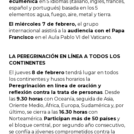
ecuménica
en 5 idiomas (italiano, inglés, francés,
español y portugués) basada en los 5
elementos: agua, fuego, aire, metal y tierra.
El miércoles 7 de febrero,
el grupo
internacional asistirá a la
audiencia con el Papa
Francisco
en el Aula Pablo VI del Vaticano.
LA PEREGRINACIÓN EN LÍNEA A TODOS LOS
CONTINENTES
El jueves
8 de febrero
tendrá lugar en todos
los continentes y husos horarios la
Peregrinación en línea de oración y
reflexión contra la trata de personas
. Desde
las
9.30 horas
con Oceanía, seguida de Asia,
Oriente Medio, África, Europa, Sudamérica y, por
último, se cierra a las
16.30 horas
con
Norteamérica.
Participan más de 50 países
y
el bloque central, por segundo año consecutivo,
se confía a jóvenes comprometidos contra la