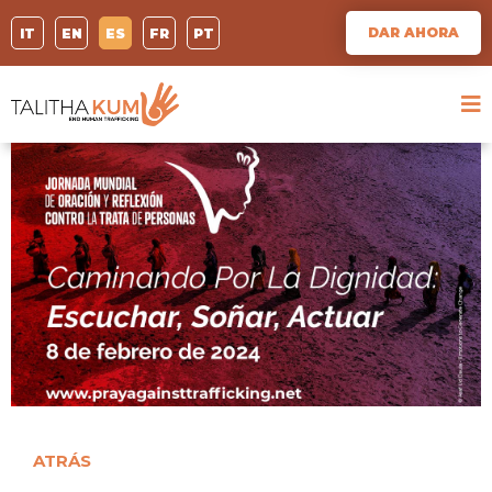
DAR AHORA
IT
EN
ES
FR
PT
ATRÁS