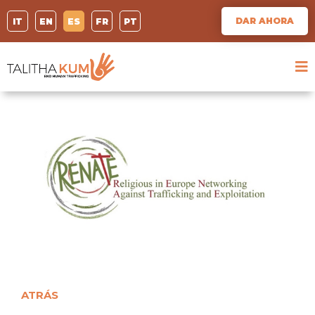
DAR AHORA
IT
EN
ES
FR
PT
ATRÁS