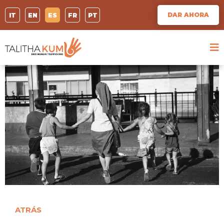
DAR AHORA
IT
EN
ES
FR
PT
ATRÁS