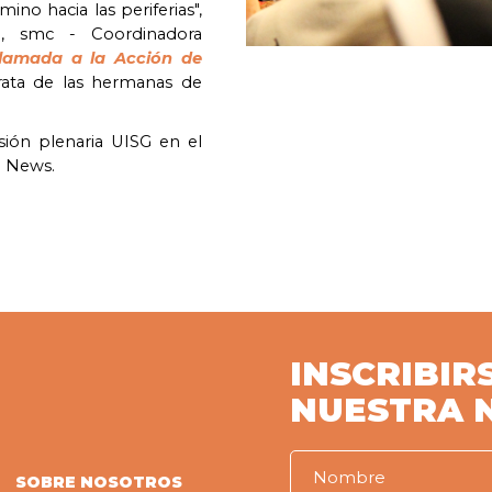
ino hacia las periferias",
ni, smc - Coordinadora
lamada a la Acción de
rata de las hermanas de
sión plenaria UISG en el
n News.
INSCRIBIR
NUESTRA 
SOBRE NOSOTROS