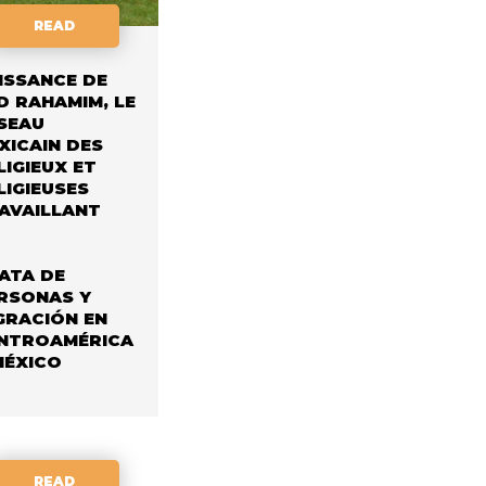
READ
ISSANCE DE
D RAHAMIM, LE
SEAU
XICAIN DES
LIGIEUX ET
LIGIEUSES
AVAILLANT
NTRE LA
AITE DES
RSONNES
ATA DE
RSONAS Y
GRACIÓN EN
NTROAMÉRICA
MÉXICO
READ