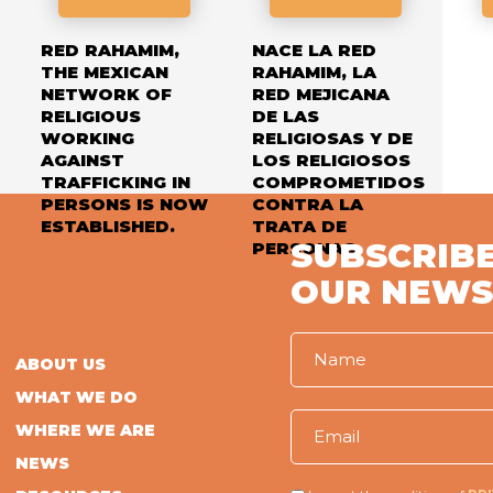
RED RAHAMIM,
NACE LA RED
THE MEXICAN
RAHAMIM, LA
NETWORK OF
RED MEJICANA
RELIGIOUS
DE LAS
WORKING
RELIGIOSAS Y DE
AGAINST
LOS RELIGIOSOS
TRAFFICKING IN
COMPROMETIDOS
PERSONS IS NOW
CONTRA LA
ESTABLISHED.
TRATA DE
SUBSCRIBE
PERSONAS
OUR NEWS
ABOUT US
WHAT WE DO
WHERE WE ARE
NEWS