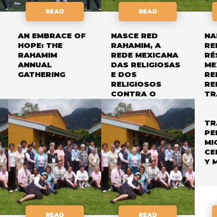
READ
READ
AN EMBRACE OF
NASCE RED
NA
HOPE: THE
RAHAMIM, A
RE
RAHAMIM
REDE MEXICANA
RÉ
ANNUAL
DAS RELIGIOSAS
ME
GATHERING
E DOS
RE
RELIGIOSOS
RE
CONTRA O
TR
TRÁFICO DE
CO
PESSOAS
TR
PE
TR
PE
MI
CE
Y 
READ
READ