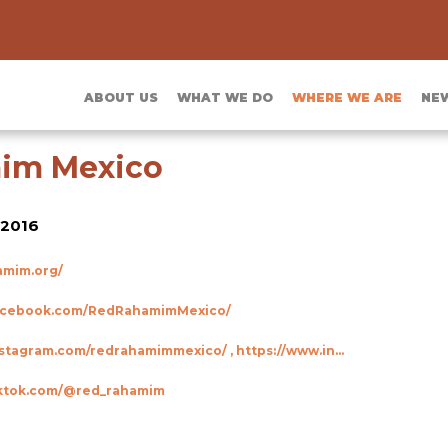
ABOUT US
WHAT WE DO
WHERE WE ARE
NE
im Mexico
2016
amim.org/
facebook.com/RedRahamimMexico/
https://www.instagram.com/redrahamimmexico/ , https://www.instagram.com/red_rahamim
iktok.com/@red_rahamim