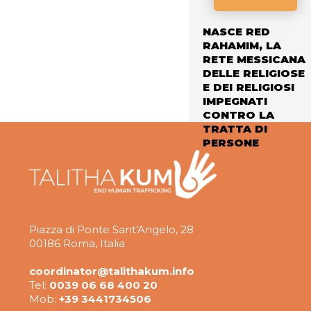
NASCE RED
RAHAMIM, LA
RETE MESSICANA
DELLE RELIGIOSE
E DEI RELIGIOSI
IMPEGNATI
CONTRO LA
TRATTA DI
PERSONE
Piazza di Ponte Sant'Angelo, 28
00186 Roma, Italia
coordinator@talithakum.info
Tel:
0039 06 68 400 20
Mob:
+39 3441734506