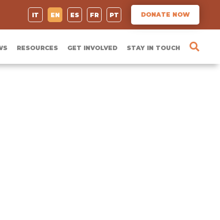
DONATE NOW
IT
EN
ES
FR
PT
WS
RESOURCES
GET INVOLVED
STAY IN TOUCH