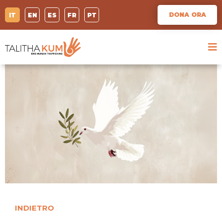
DONA ORA
IT
EN
ES
FR
PT
INDIETRO