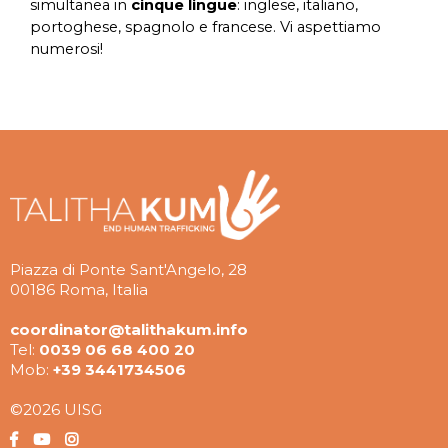
simultanea in
cinque lingue
: inglese, italiano,
portoghese, spagnolo e francese. Vi aspettiamo
numerosi!
Piazza di Ponte Sant'Angelo, 28
00186 Roma, Italia
coordinator@talithakum.info
Tel:
0039 06 68 400 20
Mob:
+39 3441734506
©2026 UISG