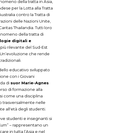
nomeno della tratta in Asia,
ndese per la Lotta alla Tratta
tralia contro la Tratta di
azioni delle Nazioni Unite,
 Caritas Thailandia. Tutti loro
enomeno della tratta di
ogie digitali e
più rilevante del Sud-Est
e. Un’evoluzione che rende
radizionali.
ello educativo sviluppato
zione con i Giovani
ida di
suor Marie-Agnes
rso di formazione alla
si come una disciplina
o trasversalmente nelle
 all'età degli studenti.
ove studenti e insegnanti si
a Kum” – rappresentano un
are in tutta l’Asia e nel