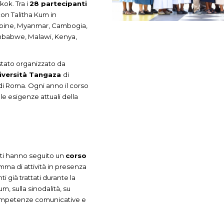
ok. Tra i
28 partecipanti
con Talitha Kum in
lippine, Myanmar, Cambogia,
imbabwe, Malawi, Kenya,
stato organizzato da
iversità Tangaza
di
di Roma. Ogni anno il corso
e esigenze attuali della
nti hanno seguito un
corso
amma di attività in presenza
 già trattati durante la
m, sulla sinodalità, su
e competenze comunicative e