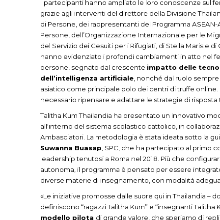
I partecipanti hanno ampliato le loro conoscenze sul fe
grazie agli interventi del direttore della Divisione Thaila
di Persone, dei rappresentanti del Programma ASEAN-Aus
Persone, dell’Organizzazione Internazionale per le Migr
del Servizio dei Gesuiti per i Rifugiati, di Stella Maris e di
hanno evidenziato i profondi cambiamenti in atto nel f
persone, segnato dal crescente
impatto delle tecnol
dell’intelligenza artificiale
, nonché dal ruolo sempre 
asiatico come principale polo dei centri di truffe onlin
necessario ripensare e adattare le strategie di risposta t
Talitha Kum Thailandia ha presentato un innovativo mod
all'interno del sistema scolastico cattolico, in collabora
Ambasciatori. La metodologia è stata ideata sotto la gu
Suwanna Buasap
, SPC, che
ha partecipato al primo co
leadership tenutosi a Roma nel 2018. Più che configurar
autonoma, il programma è pensato per essere integrat
diverse materie di insegnamento, con modalità adeguate
«Le iniziative promosse dalle suore qui in Thailandia – d
definiscono “ragazzi Talitha Kum” e “insegnanti Talith
modello pilota
di grande valore, che speriamo di replic