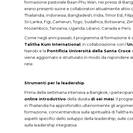
formazione pastorale Baan Phu Wan, nei pressi di Bangk
erano presenti suore e collaboratori attualmente attivi 
Thailandia, Indonesia, Bangladesh, India, Timor Est, Fi
Sri Lanka, Figi, Camerun, Togo, Sudafrica, Botswana, Z
Mozambico, Tanzania, Uganda, Libano, Canada e Perù.
Come negli anni passati, il programma di formazione è 
Talitha Kum International
, in collaborazione con l’
Un
Nairobi e la
Pontificia Università della Santa Croce
viene aggiornato e strutturato in modo da rispondere all
rete.
Strumenti per la leadership
Prima della settimana intensiva a Bangkok, i partecipa
online introduttivo
della durata
di sei mesi
. Il progr
in Thailandia ha approfondito ulteriormente gli argomenti
formazione, concentrandosi sulla spiritualità di Talitha Ku
aspetti specifici dello sviluppo della leadership, sull
sulla leadership integrativa.