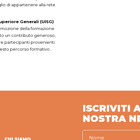
lio di appartenere alla rete
uperiore Generali (UISG)
romozione della formazione
rto un contributo generoso,
re partecipanti provenienti
uesto percorso formativo.
ISCRIVITI 
NOSTRA N
CHI SIAMO