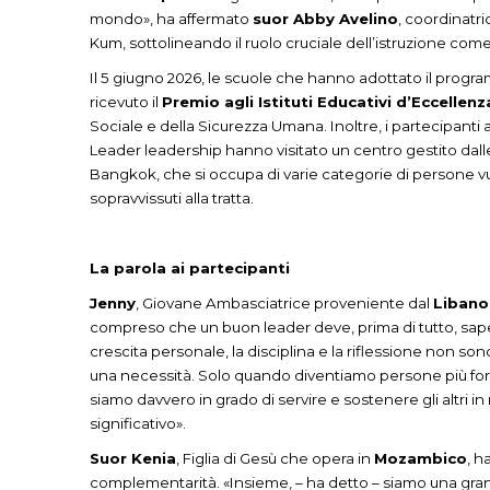
mondo», ha affermato
suor Abby Avelino
, coordinatri
Kum, sottolineando il ruolo cruciale dell’istruzione co
Il 5 giugno 2026, le scuole che hanno adottato il prog
ricevuto il
Premio agli Istituti Educativi d’Eccellenz
Sociale e della Sicurezza Umana. Inoltre, i partecipanti
Leader leadership hanno visitato un centro gestito dal
Bangkok, che si occupa di varie categorie di persone vulne
sopravvissuti alla tratta.
La parola ai partecipanti
Jenny
, Giovane Ambasciatrice proveniente dal
Libano
compreso che un buon leader deve, prima di tutto, sape
crescita personale, la disciplina e la riflessione non so
una necessità. Solo quando diventiamo persone più forti
siamo davvero in grado di servire e sostenere gli altri 
significativo».
Suor Kenia
, Figlia di Gesù che opera in
Mozambico
, h
complementarità. «Insieme, – ha detto – siamo una gra