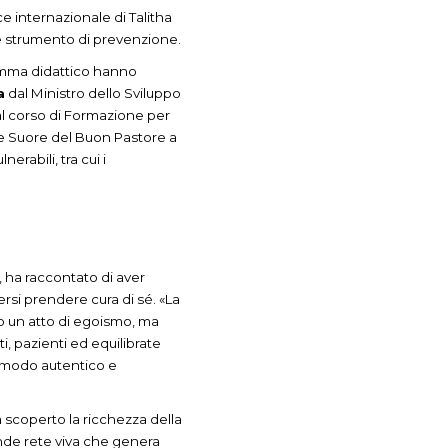
ce internazionale di Talitha
me strumento di prevenzione.
ramma didattico hanno
a
dal Ministro dello Sviluppo
 al corso di Formazione per
le Suore del Buon Pastore a
rabili, tra cui i
, ha raccontato di aver
rsi prendere cura di sé. «La
no un atto di egoismo, ma
, pazienti ed equilibrate
in modo autentico e
a scoperto la ricchezza della
nde rete viva che genera