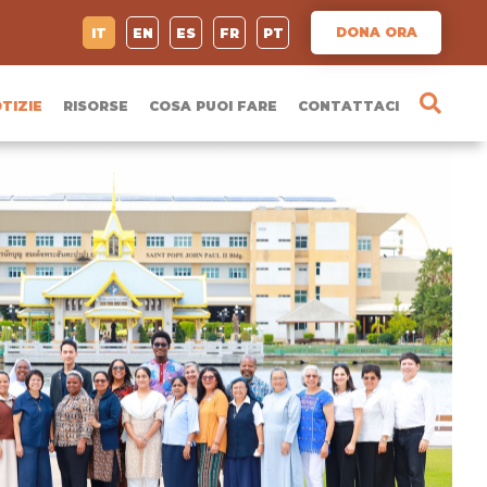
DONA ORA
IT
EN
ES
FR
PT
TIZIE
RISORSE
COSA PUOI FARE
CONTATTACI