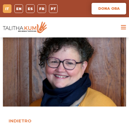
DONA ORA
IT
EN
ES
FR
PT
INDIETRO