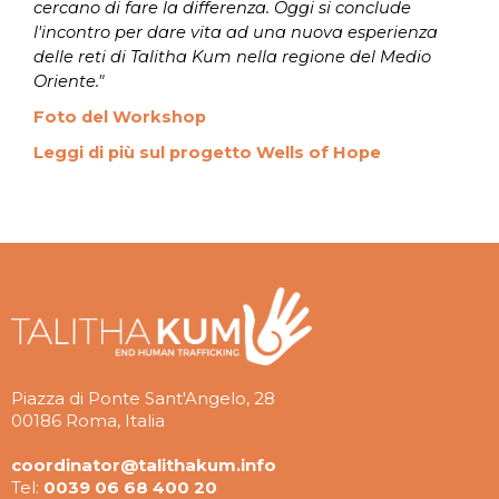
cercano di fare la differenza. Oggi si conclude
l'incontro per dare vita ad una nuova esperienza
delle reti di Talitha Kum nella regione del Medio
Oriente."
Foto del Workshop
Leggi di più sul progetto Wells of Hope
Piazza di Ponte Sant'Angelo, 28
00186 Roma, Italia
coordinator@talithakum.info
Tel:
0039 06 68 400 20