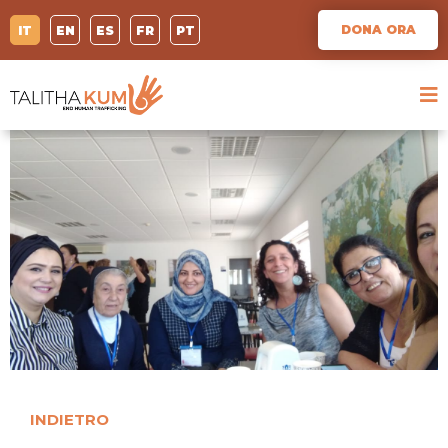
DONA ORA
IT
EN
ES
FR
PT
INDIETRO